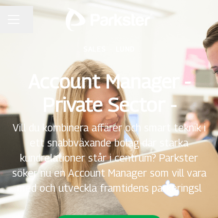
Dela sidan
KARRIÄRMENY
SALES
·
LUND
Account Manager -
Private Sector -
Vill du kombinera affärer och smart teknik i
ett snabbväxande bolag där starka
kundrelationer står i centrum? Parkster
söker nu en Account Manager som vill vara
med och utveckla framtidens parkeringsl